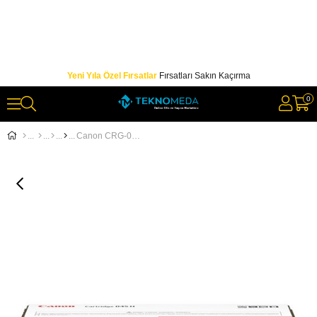
Yeni Yıla Özel Fırsatlar
Fırsatları Sakın Kaçırma
0
Canon CRG-045H C Cyan Mavi 2.200 Sayfa Yüksek Kapasite Toner MF635-631 LBP613