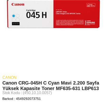
CANON
Canon CRG-045H C Cyan Mavi 2.200 Sayfa
Yüksek Kapasite Toner MF635-631 LBP613
Stok Kodu
(450.10.10.0057)
Barkod
:
4549292073751