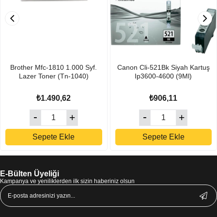
Brother Mfc-1810 1.000 Syf.
Canon Cli-521Bk Siyah Kartuş
Lazer Toner (Tn-1040)
Ip3600-4600 (9Ml)
₺1.490,62
₺906,11
Sepete Ekle
Sepete Ekle
E-Bülten Üyeliği
Kampanya ve yeniliklerden ilk sizin haberiniz olsun