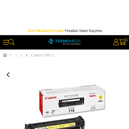
Yeni Yıla Özel Fırsatlar
Fırsatları Sakın Kaçırma
0
Canon CRG-718Y Yellow Sarı Toner MF728-729 MFC8350-8580 LBP7210