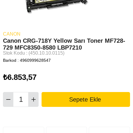
CANON
Canon CRG-718Y Yellow Sarı Toner MF728-
729 MFC8350-8580 LBP7210
Stok Kodu
(450.10.10.0115)
Barkod
:
4960999628547
₺6.853,57