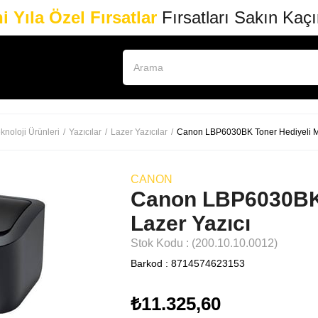
i Yıla Özel Fırsatlar
Fırsatları Sakın Kaç
knoloji Ürünleri
Yazıcılar
Lazer Yazıcılar
Canon LBP6030BK Toner Hediyeli M
CANON
Canon LBP6030BK 
Lazer Yazıcı
Stok Kodu
(200.10.10.0012)
Barkod
:
8714574623153
₺11.325,60