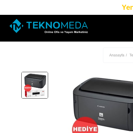
Yen
Anasayfa
Te