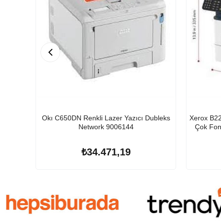
Okı C650DN Renkli Lazer Yazıcı Dubleks
Xerox B225V_DNI Yazıcı-Tarayıcı-Fotokopi
Network 9006144
Çok Fonk
₺34.471,19