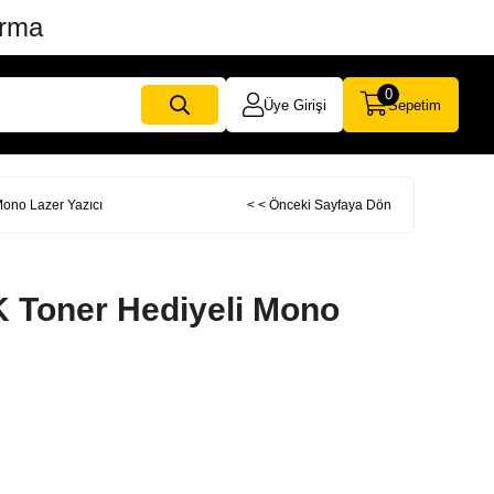
ırma
0
Üye Girişi
Sepetim
ono Lazer Yazıcı
< < Önceki Sayfaya Dön
Toner Hediyeli Mono