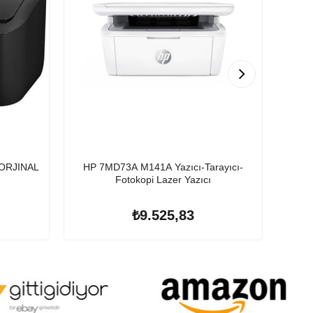
 ORJINAL
HP 7MD73A M141A Yazıcı-Tarayıcı-
Xerox
Fotokopi Lazer Yazıcı
₺9.525,83