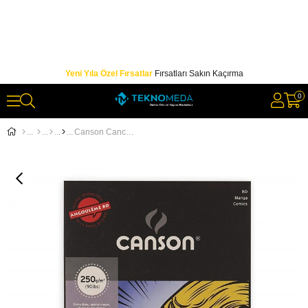
Yeni Yıla Özel Fırsatlar
Fırsatları Sakın Kaçırma
0
Canson Cancomic&Manga İllüstrasyon Blok 12 Sayfa A3 250gr