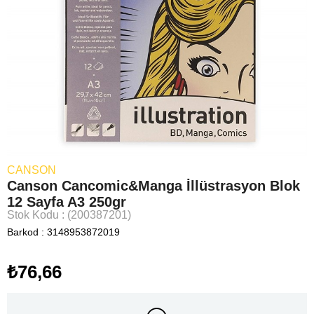
CANSON
Canson Cancomic&Manga İllüstrasyon Blok
12 Sayfa A3 250gr
Stok Kodu
(200387201)
Barkod
:
3148953872019
₺76,66