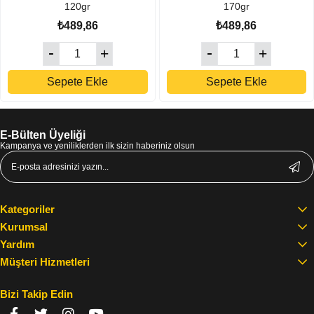
120gr
170gr
₺489,86
₺489,86
Sepete Ekle
Sepete Ekle
E-Bülten Üyeliği
Kampanya ve yeniliklerden ilk sizin haberiniz olsun
Kategoriler
Kurumsal
Yardım
Müşteri Hizmetleri
Bizi Takip Edin