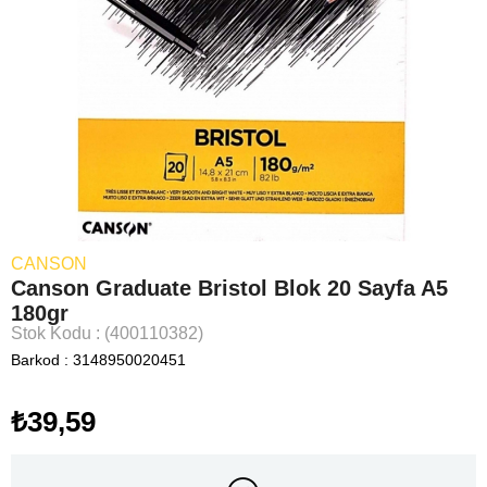
CANSON
Canson Graduate Bristol Blok 20 Sayfa A5
180gr
Stok Kodu
(400110382)
Barkod
:
3148950020451
₺39,59