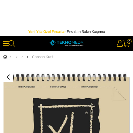
Yeni Yıla Özel Fırsatlar
Fırsatları Sakın Kaçırma
0
Canson Kraft XL Sketch ve Eskiz Blok Spiralli 60 Sf A3 90gr