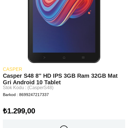
CASPER
Casper S48 8'' HD IPS 3GB Ram 32GB Mat
Gri Android 10 Tablet
Stok Kodu
(CasperS48)
Barkod
:
8699247217337
₺1.299,00