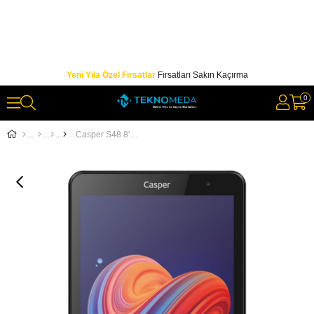
Yeni Yıla Özel Fırsatlar
Fırsatları Sakın Kaçırma
0
Casper S48 8'' HD IPS 3GB Ram 32GB Mat Gri Android 10 Tablet