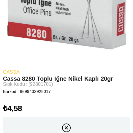
CASSA
Cassa 8280 Toplu İğne Nikel Kaplı 20gr
Stok Kodu
(92801701)
Barkod
:
8699432928017
₺4,58