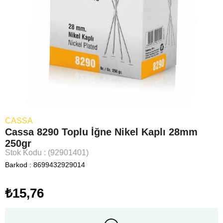
CASSA
Cassa 8290 Toplu İğne Nikel Kaplı 28mm
250gr
Stok Kodu
(92901401)
Barkod
:
8699432929014
₺15,76