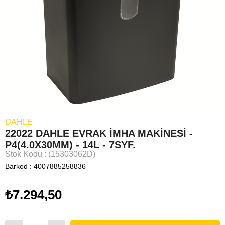
DAHLE
22022 DAHLE EVRAK İMHA MAKİNESİ -
P4(4.0X30MM) - 14L - 7SYF.
Stok Kodu
(15303062D)
Barkod
:
4007885258836
₺7.294,50