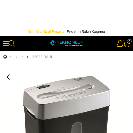
Yeni Yıla Özel Fırsatlar
Fırsatları Sakın Kaçırma
0
22022 DAHLE EVRAK İMHA MAKİNESİ - P4(4.0X30MM) - 14L - 7SYF.