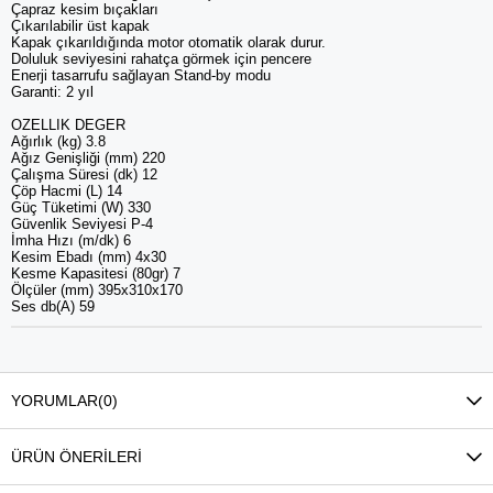
Çapraz kesim bıçakları
Çıkarılabilir üst kapak
Kapak çıkarıldığında motor otomatik olarak durur.
Doluluk seviyesini rahatça görmek için pencere
Enerji tasarrufu sağlayan Stand-by modu
Garanti: 2 yıl
OZELLIK DEGER
Ağırlık (kg) 3.8
Ağız Genişliği (mm) 220
Çalışma Süresi (dk) 12
Çöp Hacmi (L) 14
Güç Tüketimi (W) 330
Güvenlik Seviyesi P-4
İmha Hızı (m/dk) 6
Kesim Ebadı (mm) 4x30
Kesme Kapasitesi (80gr) 7
Ölçüler (mm) 395x310x170
Ses db(A) 59
YORUMLAR
(0)
ÜRÜN ÖNERILERI