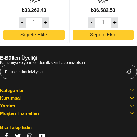
12SYF.
8SYF.
₺33.262,43
₺36.582,53
Sepete Ekle
Sepete Ekle
E-Bülten Üyeliği
Kampanya ve yeniliklerden ilk sizin haberiniz olsun
Kategoriler
Kurumsal
Yardım
Müşteri Hizmetleri
Bizi Takip Edin