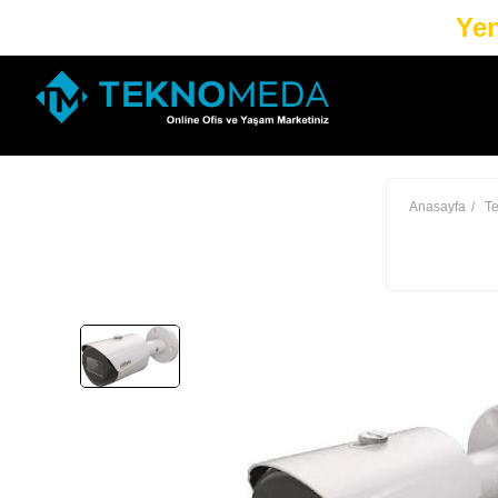
Yen
Anasayfa
Te