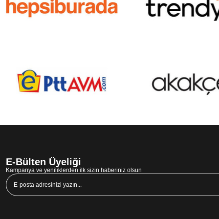
E-Bülten Üyeliği
Kampanya ve yeniliklerden ilk sizin haberiniz olsun