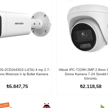
 DS-2CD1643G2-LIZSU 4 mp 2.7-
Hilook IPC-T229H 2MP 2.8mm C
ns Motorize Ir Ip Bullet Kamera
Dome Kamera 7-24 Sürekli 
Görüntü,
₺5.847,75
₺2.118,58