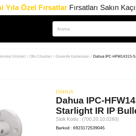
i Yıla Özel Fırsatlar
Fırsatları Sakın Kaç
knoloji Ürünleri
Ofis Cihazları
Güvenlik Kameraları
Dahua IPC-HFW1431S-S-S2
DAHUA
Dahua IPC-HFW14
Starlight IR IP Bu
Stok Kodu
(700.20.10.0260)
Barkod
:
6923172539045