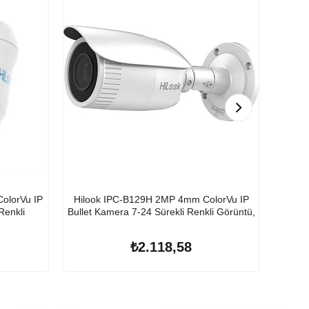
olorVu IP
Hilook IPC-B129H 2MP 4mm ColorVu IP
Hilo
Renkli
Bullet Kamera 7-24 Sürekli Renkli Görüntü,
₺2.118,58