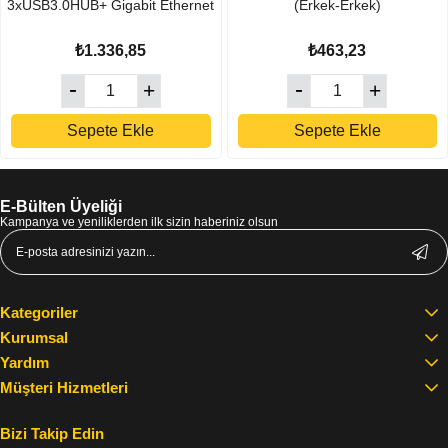
3xUSB3.0HUB+ Gigabit Ethernet
(Erkek-Erkek)
₺1.336,85
₺463,23
Sepete Ekle
Sepete Ekle
E-Bülten Üyeliği
Kampanya ve yeniliklerden ilk sizin haberiniz olsun
Kategoriler
Kurumsal
Yardım
Müşteri Hizmetleri
Bizi Takip Edin