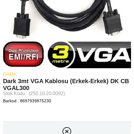
DARK
Dark 3mt VGA Kablosu (Erkek-Erkek) DK CB
VGAL300
Stok Kodu
(250.10.20.0092)
Barkod
:
8697939875230