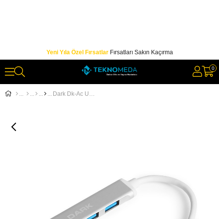
Yeni Yıla Özel Fırsatlar
Fırsatları Sakın Kaçırma
0
Dark Dk-Ac USB310c Connect Master X4 USB 3.0 - 4 Port USB 3.0 Hub