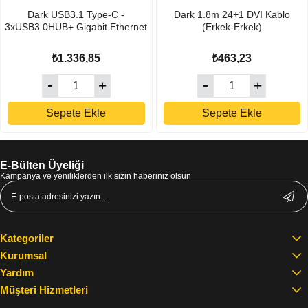
Dark USB3.1 Type-C -
Dark 1.8m 24+1 DVI Kablo
3xUSB3.0HUB+ Gigabit Ethernet
(Erkek-Erkek)
₺1.336,85
₺463,23
Sepete Ekle
Sepete Ekle
E-Bülten Üyeliği
Kampanya ve yeniliklerden ilk sizin haberiniz olsun
Kategoriler
Kurumsal
Yardım
Müşteri Hizmetleri