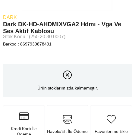
DARK
Dark DK-HD-AHDMIXVGA2 Hdmı - Vga Ve
Ses Aktif Kablosu
Stok Kodu
(250.20.30.0007)
Barkod
:
8697939878491
Ürün stoklarımızda kalmamıştır.
Kredi Kartı İle
Havele/Eft İle Ödeme
Favorilerime Ekle
Ödeme