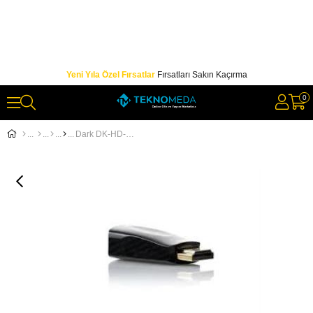
Yeni Yıla Özel Fırsatlar
Fırsatları Sakın Kaçırma
0
Dark DK-HD-AHDMIXVGA2 Hdmı - Vga Ve Ses Aktif Kablosu