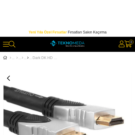
Yeni Yıla Özel Fırsatlar
Fırsatları Sakın Kaçırma
0
Dark DK HD CV14L2000 v1.4 20mt, Hdmı To Hdmı 4K - 3D, Ağ Destekli, Altın Uçlu