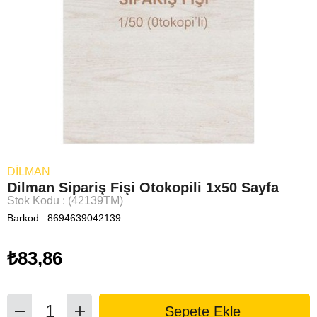
DILMAN
Dilman Sipariş Fişi Otokopili 1x50 Sayfa
Stok Kodu
(42139TM)
Barkod
:
8694639042139
₺83,86