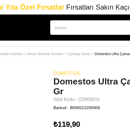
i Yıla Özel Fırsatlar
Fırsatları Sakın Kaç
mizlik Ürünleri
Genel Temizlik Ürünleri
Çamaşır Suları
Domestos Ultra Çamaş
DOMESTOS
Domestos Ultra Ç
Gr
Stok Kodu
(3590603)
Barkod
:
8690521035906
₺119,90