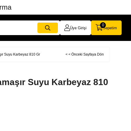
ırma
0
Üye Girişi
Sepetim
ır Suyu Karbeyaz 810 Gr
< < Önceki Sayfaya Dön
amaşır Suyu Karbeyaz 810