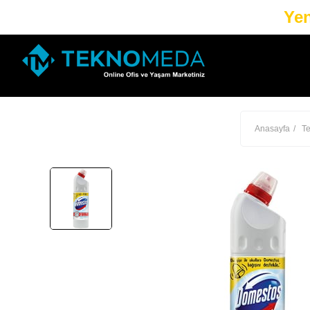
Yen
Anasayfa
Te