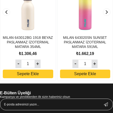
MILAN 643012BG 1918 BEYAZ
MILAN 643020SN SUNSET
PASLANMAZ İZOTERMAL
PASLANMAZ İZOTERMAL
MATARA 354ML
MATARA 591ML
₺1.306,46
₺1.662,19
Sepete Ekle
Sepete Ekle
E-Bülten Üyeliği
Kampanya ve yeniliklerden ilk sizin haberiniz olsun