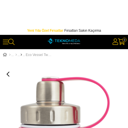
Yeni Yıla Özel Fırsatlar
Fırsatları Sakın Kaçırma
0
Eco Vessel Twist Triple Insulated Bottle With Screw Termos 0.40 Litre