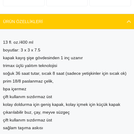
ÜRÜN ÖZELLIKLERI
13 fl. oz./400 ml
boyutlar: 3 x 3 x 7.5
kapak kayış şişe gövdesinden 1 inç uzanır
trimax üçlü yalıtım teknolojisi
soğuk 36 saat tutar, sıcak 8 saat (sadece yetişkinler için sıcak ok)
prim 18/8 paslanmaz çelik,
bpa içermez
çift kullanım sızdırmaz üst
kolay doldurma için geniş kapak, kolay içmek için küçük kapak
çıkarılabilir buz, çay, meyve süzgeç
çift kullanım sızdırmaz üst
sağlam taşıma askısı