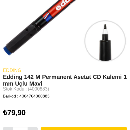
EDDING
Edding 142 M Permanent Asetat CD Kalemi 1
mm Uçlu Mavi
Stok Kodu
(4000883)
Barkod
:
4004764000883
₺79,90