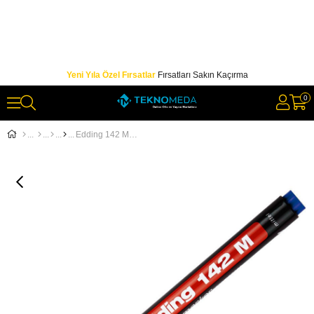
Yeni Yıla Özel Fırsatlar
Fırsatları Sakın Kaçırma
0
Edding 142 M Permanent Asetat CD Kalemi 1 mm Uçlu Mavi