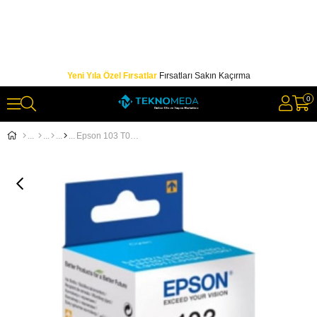
Yeni Yıla Özel Fırsatlar
Fırsatları Sakın Kaçırma
0
Epson 103 T00S24A Ecotank Cam Göbeği Kartuş Ink Bottle