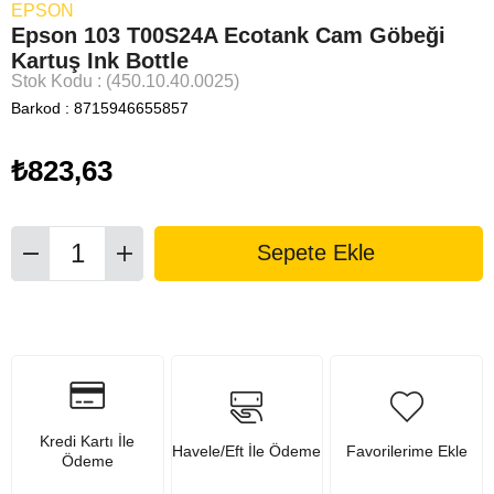
EPSON
Epson 103 T00S24A Ecotank Cam Göbeği
Kartuş Ink Bottle
Stok Kodu
(450.10.40.0025)
Barkod
:
8715946655857
₺823,63
Kredi Kartı İle
Havele/Eft İle Ödeme
Favorilerime Ekle
Ödeme