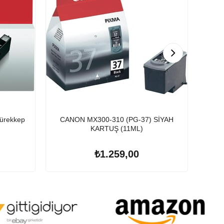
ürekkep
CANON MX300-310 (PG-37) SİYAH
Epson 106 T0
KARTUŞ (11ML)
₺1.259,00