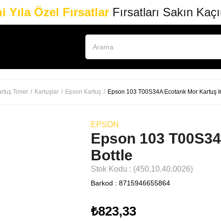
i Yıla Özel Fırsatlar
Fırsatları Sakın Kaç
rtuş Toner
Kartuşlar
Epson Kartuş
Epson 103 T00S34A Ecotank Mor Kartuş In
EPSON
Epson 103 T00S34
Bottle
Stok Kodu
(450.10.40.0026)
Barkod
:
8715946655864
₺823,33