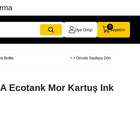
ırma
0
Üye Girişi
Sepetim
k Bottle
< < Önceki Sayfaya Dön
A Ecotank Mor Kartuş Ink