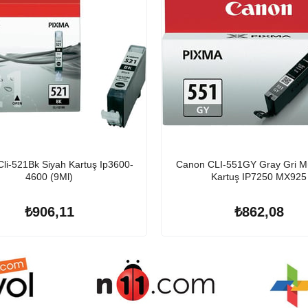
li-521Bk Siyah Kartuş Ip3600-
Canon CLI-551GY Gray Gri M
4600 (9Ml)
Kartuş IP7250 MX925
₺906,11
₺862,08