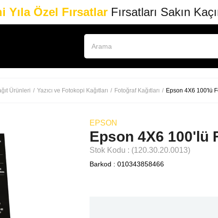
i Yıla Özel Fırsatlar
Fırsatları Sakın Kaç
ğıt Ürünleri
Yazıcı ve Fotokopi Kağıtları
Fotoğraf Kağıtları
Epson 4X6 100'lü F
EPSON
Epson 4X6 100'lü 
Stok Kodu
(120.30.20.0013)
Barkod
:
010343858466