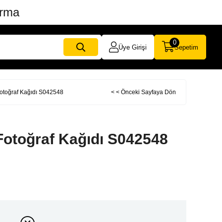
ırma
0
Üye Girişi
Sepetim
otoğraf Kağıdı S042548
< < Önceki Sayfaya Dön
Fotoğraf Kağıdı S042548