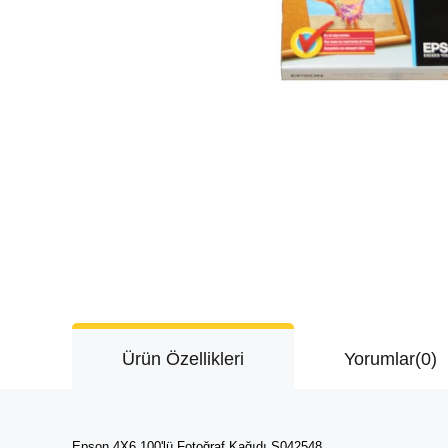
Ürün Özellikleri
Yorumlar
(0)
Epson 4X6 100'lü Fotoğraf Kağıdı S042548