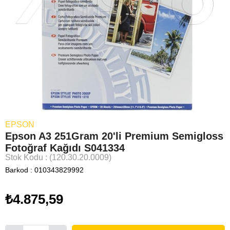
EPSON
Epson A3 251Gram 20'li Premium Semigloss
Fotoğraf Kağıdı S041334
Stok Kodu
(120.30.20.0009)
Barkod
:
010343829992
₺4.875,59