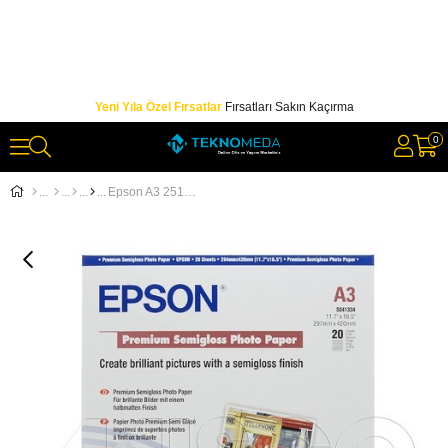
Yeni Yıla Özel Fırsatlar
Fırsatları Sakın Kaçırma
0
Epson A3 251Gram 20'li Premium Semigloss Fotoğraf Kağıdı S041334