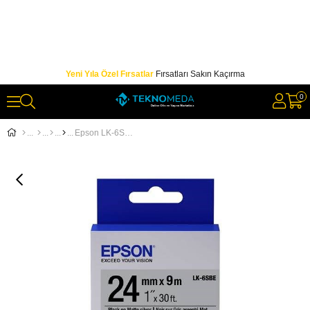
Yeni Yıla Özel Fırsatlar
Fırsatları Sakın Kaçırma
0
Epson LK-6SBE Gümüş Üzeri Siyah 24mm 9Metre Etiket