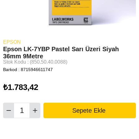
EPSON
Epson LK-7YBP Pastel Sarı Üzeri Siyah
36mm 9Metre
Stok Kodu
(850.50.40.0088)
Barkod
:
8715946611747
₺1.783,42