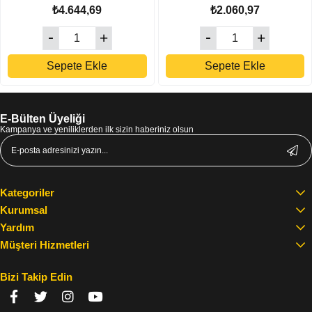
Etiket
₺4.644,69
₺2.060,97
Sepete Ekle
Sepete Ekle
E-Bülten Üyeliği
Kampanya ve yeniliklerden ilk sizin haberiniz olsun
Kategoriler
Kurumsal
Yardım
Müşteri Hizmetleri
Bizi Takip Edin