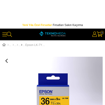
Yeni Yıla Özel Fırsatlar
Fırsatları Sakın Kaçırma
0
Epson LK-7YBP Pastel Sarı Üzeri Siyah 36mm 9Metre