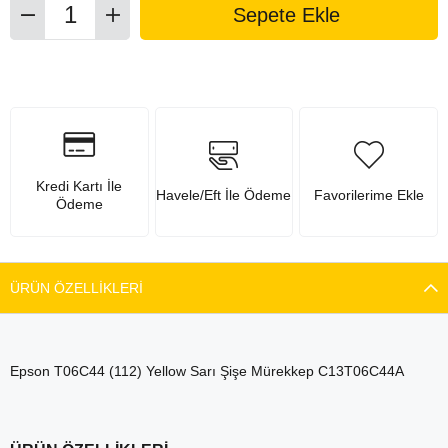
Kredi Kartı İle
Havele/Eft İle Ödeme
Favorilerime Ekle
Ödeme
ÜRÜN ÖZELLIKLERI
Epson T06C44 (112) Yellow Sarı Şişe Mürekkep C13T06C44A