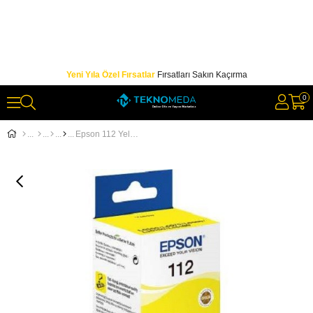
Yeni Yıla Özel Fırsatlar
Fırsatları Sakın Kaçırma
0
Epson 112 Yellow Sarı Şişe Mürekkep C13T06C44A