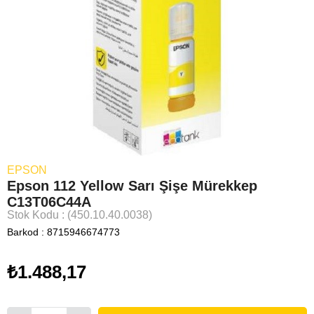
EPSON
Epson 112 Yellow Sarı Şişe Mürekkep
C13T06C44A
Stok Kodu
(450.10.40.0038)
Barkod
:
8715946674773
₺1.488,17