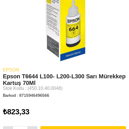
EPSON
Epson T6644 L100- L200-L300 Sarı Mürekkep
Kartuş 70Ml
Stok Kodu
(450.10.40.0048)
Barkod
:
8715946496566
₺823,33