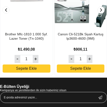
Brother Mfc-1810 1.000 Syf.
Canon Cli-521Bk Siyah Kartuş
Lazer Toner (Tn-1040)
Ip3600-4600 (9Ml)
₺1.490,08
₺906,11
Sepete Ekle
Sepete Ekle
E-Bülten Üyeliği
Kampanya ve yeniliklerden ilk sizin haberiniz olsun