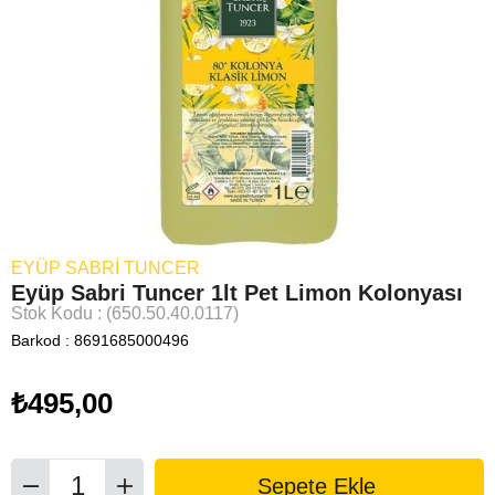
EYÜP SABRİ TUNCER
Eyüp Sabri Tuncer 1lt Pet Limon Kolonyası
Stok Kodu
(650.50.40.0117)
Barkod
:
8691685000496
₺495,00