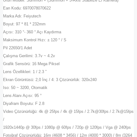
Ürün Modeli: Summon + (Summon + 3-Axis Stabilize El Kamera)
Ean Kodu: 6970078070622
Marka Adı: Feiyutech
Boyut: 97 * 81 * 232mm
Açısı: 310 °- 360 ° Açı Kaydırma
Maksimum Kontrol Hızı: ± 120 ° / S
Pil 22650/1 Adet
Çalışma Gerilimi: 3.7v ~ 4.2v
Grafik Sensörü: 16 Mega Piksel
Lens Özellikleri: 1 / 2.3 ”
Ekran Görüntüsü: 2,0 İnç / 4: 3 Çözünürlük: 320x240
Iso: 50 ~ 3200, Otomatik
Lens Alanı Açısı: 95 °
Diyafram Boyutu: F 2.8
Video Çözünürlüğü: 4k @ 25fps / 4k @ 15fps / 2.7k@30fps / 2.7k@15fps
/
1920x1440p @ 30fps / 1080p @ 60fps / 720p @ 120fps / Vga @ 240fps
Fotoğraf Çözünürlüğü: 16m (4608 * 3456) / 12m (4000 * 3000) / 8m (3264