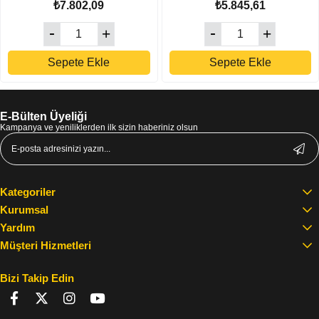
₺7.802,09
₺5.845,61
Sepete Ekle
Sepete Ekle
E-Bülten Üyeliği
Kampanya ve yeniliklerden ilk sizin haberiniz olsun
Kategoriler
Kurumsal
Yardım
Müşteri Hizmetleri
Bizi Takip Edin