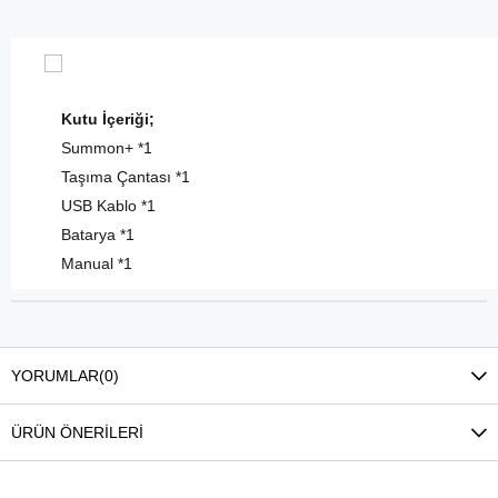
Kutu İçeriği;
Summon+ *1
Taşıma Çantası *1
USB Kablo *1
Batarya *1
Manual *1
YORUMLAR
(0)
ÜRÜN ÖNERILERI