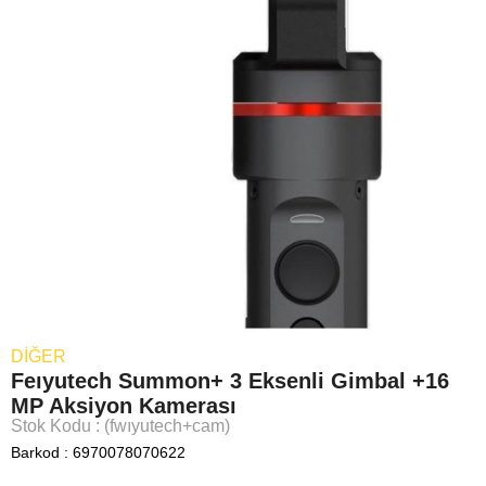
DIĞER
Feıyutech Summon+ 3 Eksenli Gimbal +16
MP Aksiyon Kamerası
Stok Kodu
(fwıyutech+cam)
Barkod
:
6970078070622