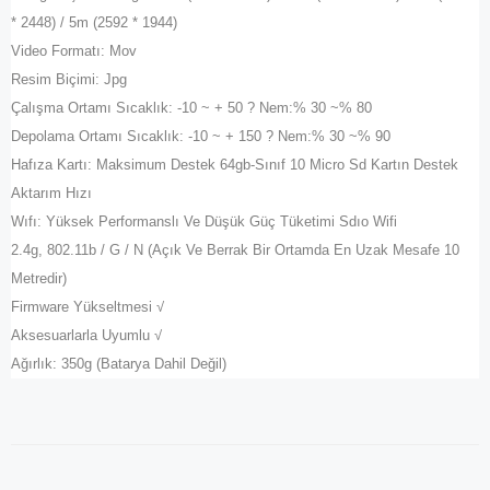
* 2448) / 5m (2592 * 1944)
Video Formatı: Mov
Resim Biçimi: Jpg
Çalışma Ortamı Sıcaklık: -10 ~ + 50 ? Nem:% 30 ~% 80
Depolama Ortamı Sıcaklık: -10 ~ + 150 ? Nem:% 30 ~% 90
Hafıza Kartı: Maksimum Destek 64gb-Sınıf 10 Micro Sd Kartın Destek
Aktarım Hızı
Wıfı: Yüksek Performanslı Ve Düşük Güç Tüketimi Sdıo Wifi
2.4g, 802.11b / G / N (Açık Ve Berrak Bir Ortamda En Uzak Mesafe 10
Metredir)
Firmware Yükseltmesi √
Aksesuarlarla Uyumlu √
Ağırlık: 350g (Batarya Dahil Değil)