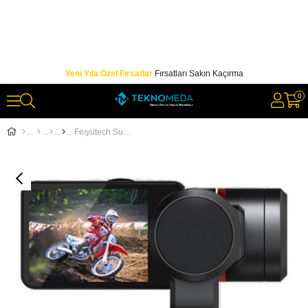
Yeni Yıla Özel Fırsatlar
Fırsatları Sakın Kaçırma
0
Feıyutech Summon+ 3 Eksenli Gimbal +16 MP Aksiyon Kamerası