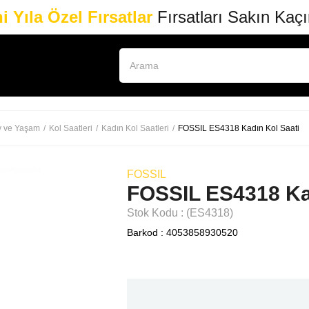
i Yıla Özel Fırsatlar
Fırsatları Sakın Kaç
v ve Yaşam
Kol Saatleri
Kadın Kol Saatleri
FOSSIL ES4318 Kadın Kol Saati
FOSSIL
FOSSIL ES4318 Kad
Stok Kodu
(ES4318)
Barkod
:
4053858930520