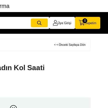
ırma
0
Üye Girişi
Sepetim
< < Önceki Sayfaya Dön
ın Kol Saati