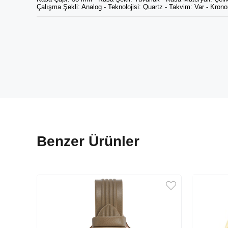
Çalışma Şekli: Analog - Teknolojisi: Quartz - Takvim: Var - Krono
Benzer Ürünler