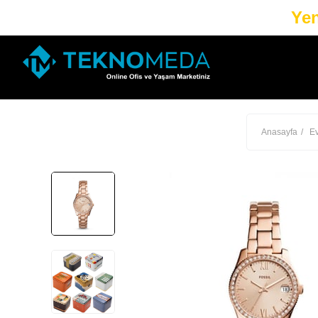
Yen
Anasayfa
E