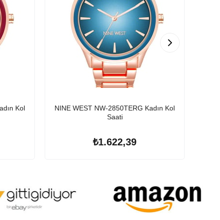
dın Kol
NINE WEST NW-2850TERG Kadın Kol
NINE
Saati
₺1.622,39