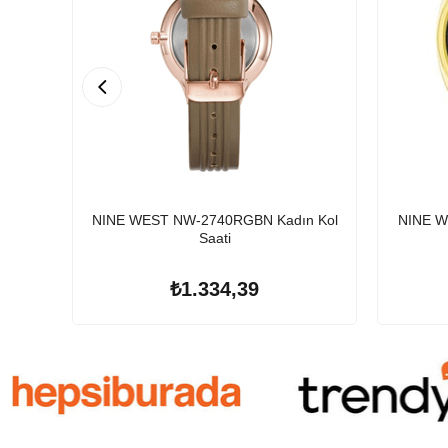
NINE WEST NW-2740RGBN Kadın Kol
NINE W
Saati
₺1.334,39