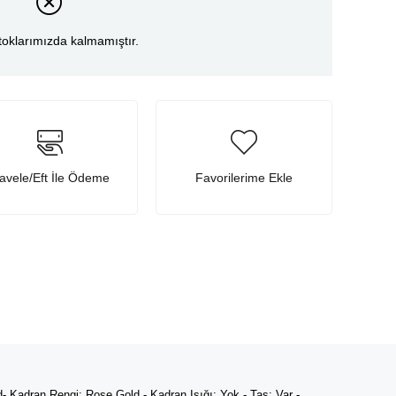
toklarımızda kalmamıştır.
avele/Eft İle Ödeme
Favorilerime Ekle
- Kadran Rengi: Rose Gold - Kadran Işığı: Yok - Taş: Var -