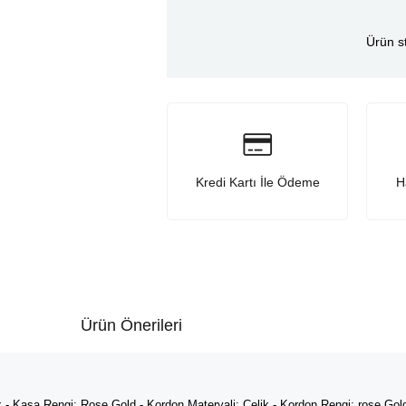
Ürün s
Kredi Kartı İle Ödeme
H
Ürün Önerileri
 - Kasa Rengi: Rose Gold - Kordon Materyali: Çelik - Kordon Rengi: rose Gold