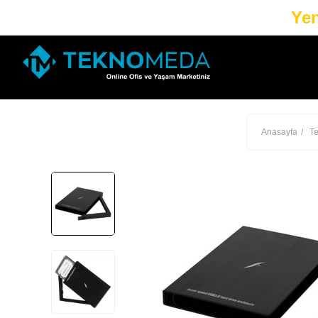
Yen
Anasayfa
Te