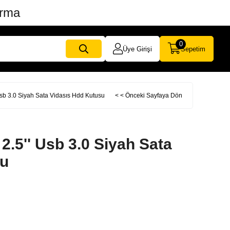
ırma
0
Üye Girişi
Sepetim
sb 3.0 Siyah Sata Vidasıs Hdd Kutusu
< < Önceki Sayfaya Dön
.5'' Usb 3.0 Siyah Sata
su