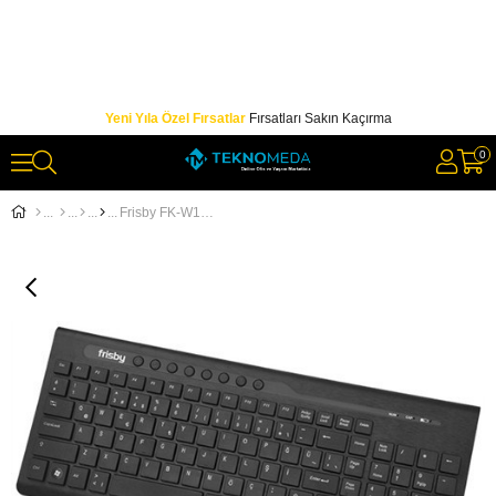
Yeni Yıla Özel Fırsatlar
Fırsatları Sakın Kaçırma
0
Frisby FK-W156QU USB Q TR Kablosuz Siyah Klavye Mouse Set