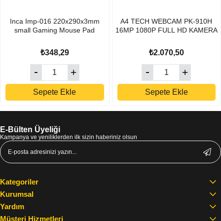
Inca Imp-016 220x290x3mm
A4 TECH WEBCAM PK-910H
small Gaming Mouse Pad
16MP 1080P FULL HD KAMERA
₺348,29
₺2.070,50
Sepete Ekle
Sepete Ekle
E-Bülten Üyeliği
Kampanya ve yeniliklerden ilk sizin haberiniz olsun
Kategoriler
Kurumsal
Yardım
Müşteri Hizmetleri