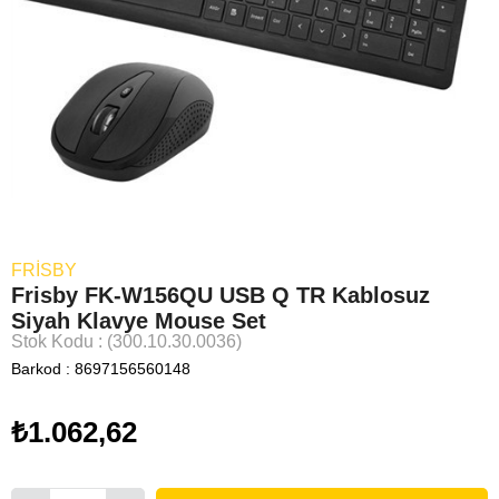
FRISBY
Frisby FK-W156QU USB Q TR Kablosuz
Siyah Klavye Mouse Set
Stok Kodu
(300.10.30.0036)
Barkod
:
8697156560148
₺1.062,62