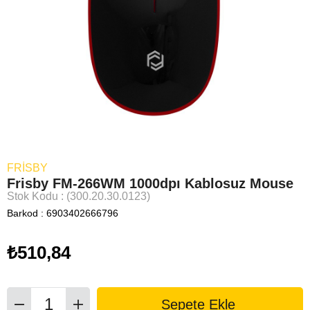
FRISBY
Frisby FM-266WM 1000dpı Kablosuz Mouse
Stok Kodu
(300.20.30.0123)
Barkod
:
6903402666796
₺510,84