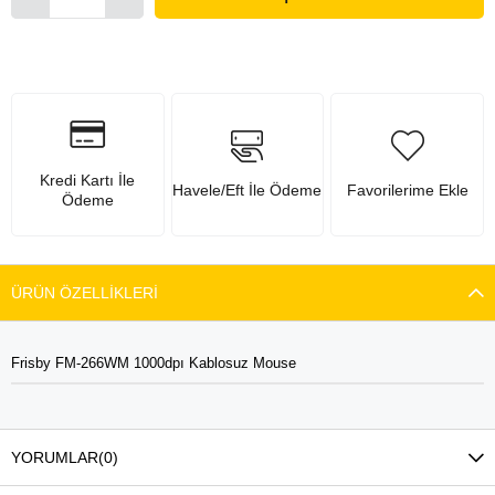
Kredi Kartı İle
Havele/Eft İle Ödeme
Favorilerime Ekle
Ödeme
ÜRÜN ÖZELLIKLERI
Frisby FM-266WM 1000dpı Kablosuz Mouse
YORUMLAR
(0)