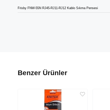
Frisby FNW-55N RJ45-RJ11-RJ12 Kablo Sıkma Pensesi
Benzer Ürünler