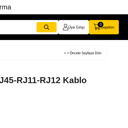
ırma
0
Üye Girişi
Sepetim
< < Önceki Sayfaya Dön
J45-RJ11-RJ12 Kablo