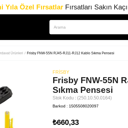
i Yıla Özel Fırsatlar
Fırsatları Sakın Kaç
rdavat Ürünleri
Frisby FNW-55N RJ45-RJ11-RJ12 Kablo Sıkma Pensesi
FRISBY
Frisby FNW-55N R
Sıkma Pensesi
Stok Kodu
(250.10.50.0164)
Barkod
:
1505508020097
₺660,33