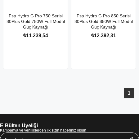
Fsp Hydro G Pro 750 Serisi
Fsp Hydro G Pro 850 Serisi
80Plus Gold 750W Full Modül
80Plus Gold 850W Full Modül
Güç Kaynağı
Güç Kaynağı
₺11.239,54
₺12.392,31
1
E-Bülten Üyeliği
Kampanya ve yeniliklerden ilk sizin haberiniz olsun