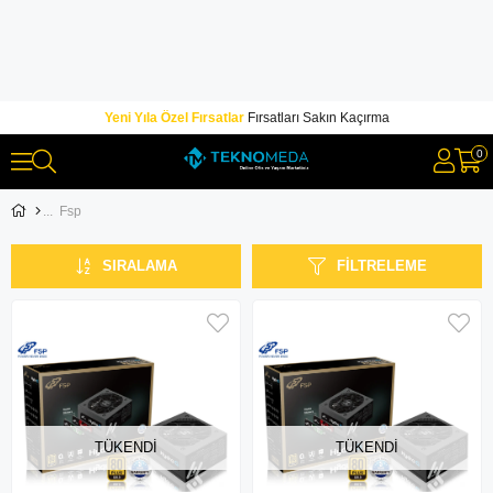
Yeni Yıla Özel Fırsatlar
Fırsatları Sakın Kaçırma
0
Fsp
SIRALAMA
FILTRELEME
TÜKENDI
TÜKENDI