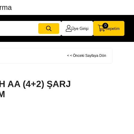
ırma
0
Üye Girişi
Sepetim
< < Önceki Sayfaya Dön
H AA (4+2) ŞARJ
M