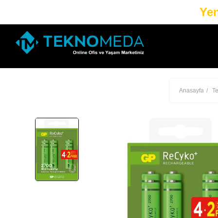
Yen
Anasayfa
Te