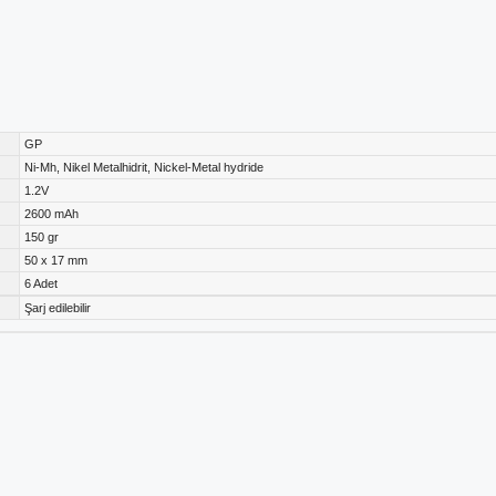
GP
Ni-Mh, Nikel Metalhidrit, Nickel-Metal hydride
1.2V
2600 mAh
150 gr
50 x 17 mm
6 Adet
Şarj edilebilir