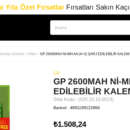
i Yıla Özel Fırsatlar
Fırsatları Sakın Kaç
knoloji Ürünleri
Piller
GP 2600MAH Nİ-MH AA (4+2) ŞARJ EDİLEBİLİR KALEM
GP
GP 2600MAH Nİ-M
EDİLEBİLİR KALE
Stok Kodu
(420.10.10.0013)
Barkod
:
4891199122866
₺1.508,24