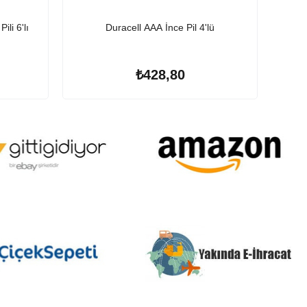
ili 6'lı
Duracell AAA İnce Pil 4'lü
Dur
₺428,80