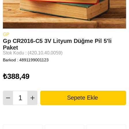
GP
Gp CR2016-C5 3V Lityum Düğme Pil 5'li
Paket
Stok Kodu
(420.10.40.0059)
Barkod
:
4891199001123
₺388,49