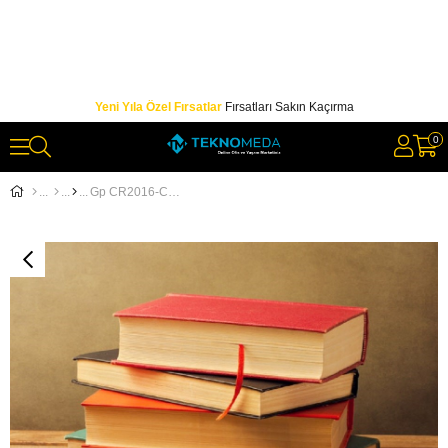
Yeni Yıla Özel Fırsatlar
Fırsatları Sakın Kaçırma
0
Gp CR2016-C5 3V Lityum Düğme Pil 5'li Paket