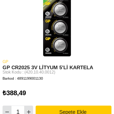
GP
GP CR2025 3V LİTYUM 5'Lİ KARTELA
Stok Kodu
(420.10.40.0012)
Barkod
:
4891199001130
₺388,49