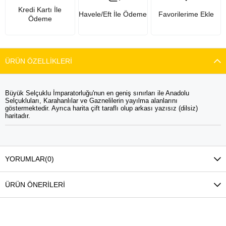
Kredi Kartı İle
Havele/Eft İle Ödeme
Favorilerime Ekle
Ödeme
ÜRÜN ÖZELLIKLERI
Büyük Selçuklu İmparatorluğu'nun en geniş sınırları ile Anadolu
Selçukluları, Karahanlılar ve Gaznelilerin yayılma alanlarını
göstermektedir. Ayrıca harita çift taraflı olup arkası yazısız (dilsiz)
haritadır.
YORUMLAR
(0)
ÜRÜN ÖNERILERI