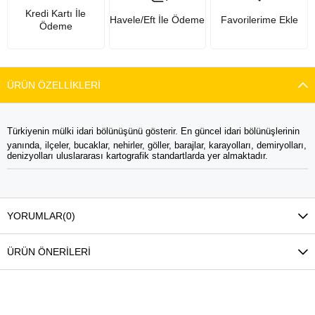
Kredi Kartı İle
Havele/Eft İle Ödeme
Favorilerime Ekle
Ödeme
ÜRÜN ÖZELLIKLERI
Türkiyenin mülki idari bölünüşünü gösterir. En güncel idari bölünüşlerinin
yanında, ilçeler, bucaklar, nehirler, göller, barajlar, karayolları, demiryolları,
denizyolları uluslararası kartografik standartlarda yer almaktadır.
YORUMLAR
(0)
ÜRÜN ÖNERILERI