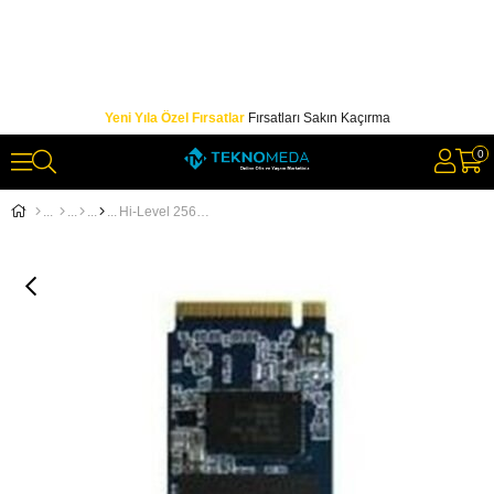
Yeni Yıla Özel Fırsatlar
Fırsatları Sakın Kaçırma
0
Hi-Level 256Gb Sata3 M2 Nvme Pcıe Ssd 3300-1200Mbs Hlv-M2Pcıessd2280-256G Harddisk