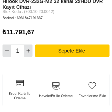
Hilook DVR-232G-M2 32 kanal 2xHDD DVR
Kayıt Cihazı
Stok Kodu
(700.10.20.0042)
Barkod
:
6931847191337
₺11.791,67
Kredi Kartı İle
Havele/Eft İle Ödeme
Favorilerime Ekle
Ödeme