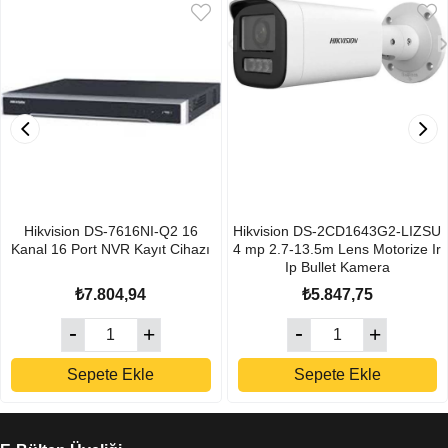
Hikvision DS-7616NI-Q2 16
Hikvision DS-2CD1643G2-LIZSU
Kanal 16 Port NVR Kayıt Cihazı
4 mp 2.7-13.5m Lens Motorize Ir
Ip Bullet Kamera
₺7.804,94
₺5.847,75
Sepete Ekle
Sepete Ekle