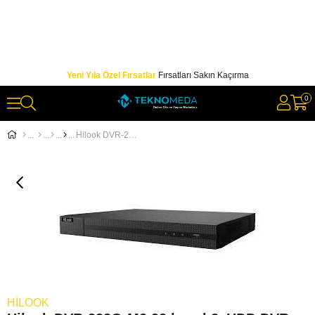
Yeni Yıla Özel Fırsatlar
Fırsatları Sakın Kaçırma
0
Hilook DVR-232G-M2 32 kanal 2xHDD DVR Kayıt Cihazı
HILOOK