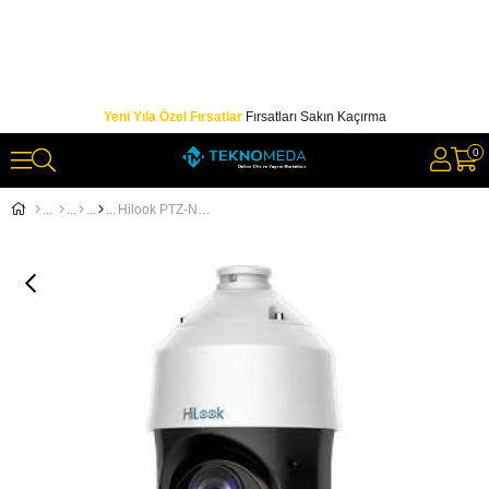
Yeni Yıla Özel Fırsatlar
Fırsatları Sakın Kaçırma
0
Hilook PTZ-N4215I-DE 2MP PTZ IP Speed Dome Kamera PTZ