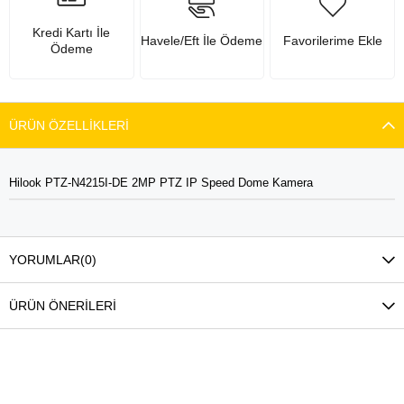
Kredi Kartı İle
Havele/Eft İle Ödeme
Favorilerime Ekle
Ödeme
ÜRÜN ÖZELLIKLERI
Hilook PTZ-N4215I-DE 2MP PTZ IP Speed Dome Kamera
YORUMLAR
(0)
ÜRÜN ÖNERILERI