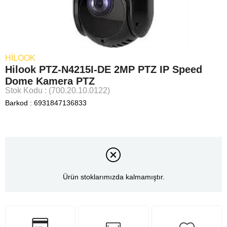
HILOOK
Hilook PTZ-N4215I-DE 2MP PTZ IP Speed
Dome Kamera PTZ
Stok Kodu
(700.20.10.0122)
Barkod
:
6931847136833
Ürün stoklarımızda kalmamıştır.