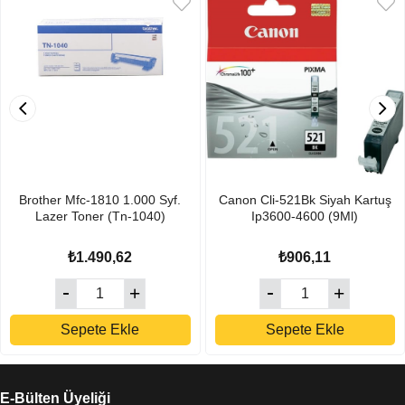
Brother Mfc-1810 1.000 Syf.
Canon Cli-521Bk Siyah Kartuş
Lazer Toner (Tn-1040)
Ip3600-4600 (9Ml)
₺1.490,62
₺906,11
Sepete Ekle
Sepete Ekle
E-Bülten Üyeliği