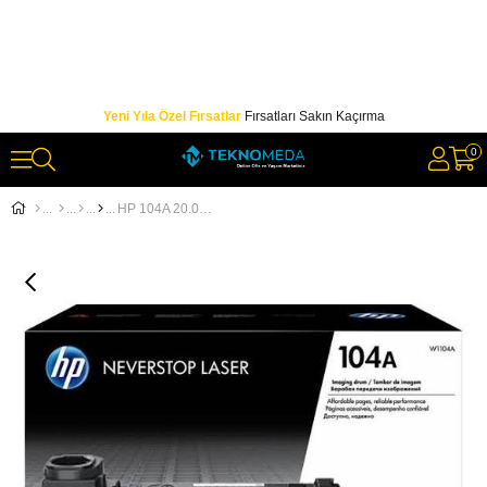
Yeni Yıla Özel Fırsatlar
Fırsatları Sakın Kaçırma
0
HP 104A 20.000 Sayfa Neverstop Görüntüleme Drum W1104A