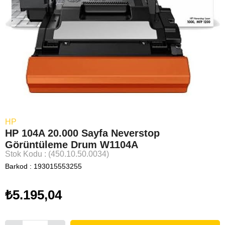
HP
HP 104A 20.000 Sayfa Neverstop
Görüntüleme Drum W1104A
Stok Kodu
(450.10.50.0034)
Barkod
:
193015553255
₺5.195,04