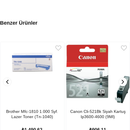
Benzer Ürünler
Brother Mfc-1810 1.000 Syf.
Canon Cli-521Bk Siyah Kartuş
Lazer Toner (Tn-1040)
Ip3600-4600 (9Ml)
₺1.490,62
₺906,11