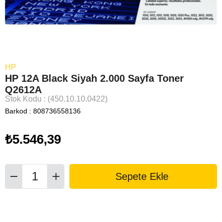
HP
HP 12A Black Siyah 2.000 Sayfa Toner
Q2612A
Stok Kodu
(450.10.10.0422)
Barkod
:
808736558136
₺5.546,39