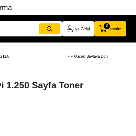
ırma
0
Üye Girişi
Sepetim
2211A
< < Önceki Sayfaya Dön
 1.250 Sayfa Toner