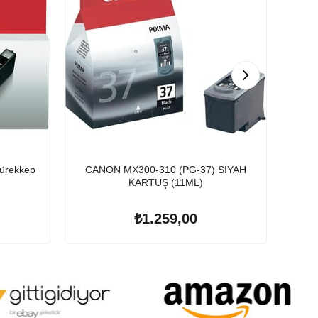
ürekkep
CANON MX300-310 (PG-37) SİYAH
Epson 106 T0
KARTUŞ (11ML)
₺1.259,00