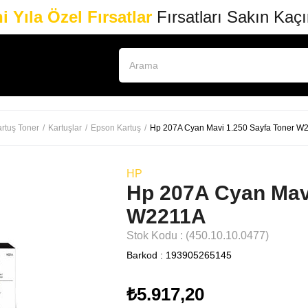
i Yıla Özel Fırsatlar
Fırsatları Sakın Kaç
rtuş Toner
Kartuşlar
Epson Kartuş
Hp 207A Cyan Mavi 1.250 Sayfa Toner W
HP
Hp 207A Cyan Mavi
W2211A
Stok Kodu
(450.10.10.0477)
Barkod
:
193905265145
₺5.917,20