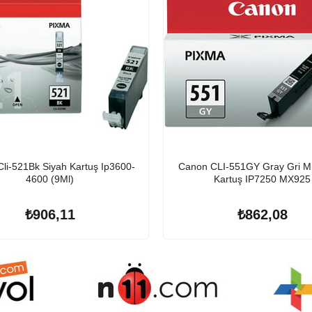
li-521Bk Siyah Kartuş Ip3600-
Canon CLI-551GY Gray Gri M
4600 (9Ml)
Kartuş IP7250 MX925
₺906,11
₺862,08