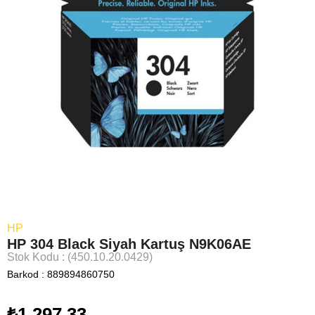
HP
HP 304 Black Siyah Kartuş N9K06AE
Stok Kodu
(450.10.20.0429)
Barkod
:
889894860750
₺1.297,33