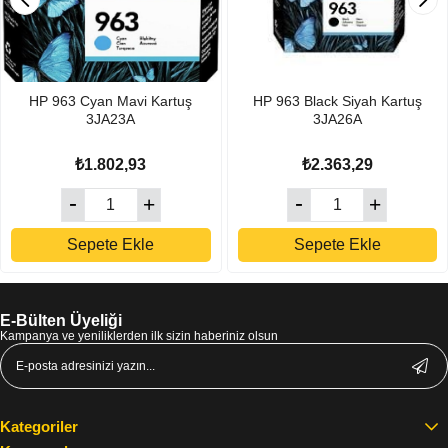
HP 963 Cyan Mavi Kartuş
HP 963 Black Siyah Kartuş
3JA23A
3JA26A
₺1.802,93
₺2.363,29
Sepete Ekle
Sepete Ekle
E-Bülten Üyeliği
Kampanya ve yeniliklerden ilk sizin haberiniz olsun
Kategoriler