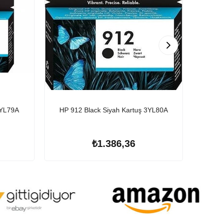
3YL79A
HP 912 Black Siyah Kartuş 3YL80A
HP 30
₺1.386,36