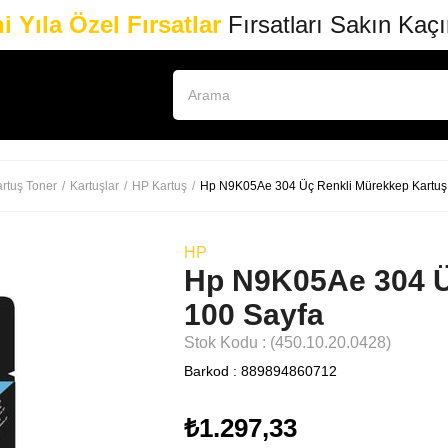
i Yıla Özel Fırsatlar
Fırsatları Sakın Kaç
rtuş Toner
Kartuşlar
HP Kartuş
Hp N9K05Ae 304 Üç Renkli Mürekkep Kartuş
HP
Hp N9K05Ae 304 Ü
100 Sayfa
Stok Kodu
(450.10.20.0428)
Barkod
:
889894860712
₺1.297,33