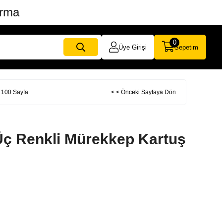
ırma
0
Üye Girişi
Sepetim
 100 Sayfa
< < Önceki Sayfaya Dön
ç Renkli Mürekkep Kartuş