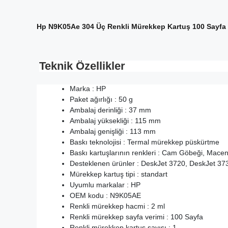
Hp N9K05Ae 304 Üç Renkli Mürekkep Kartuş 100 Sayfa
Teknik Özellikler
Marka : HP
Paket ağırlığı : 50 g
Ambalaj derinliği : 37 mm
Ambalaj yüksekliği : 115 mm
Ambalaj genişliği : 113 mm
Baskı teknolojisi : Termal mürekkep püskürtme
Baskı kartuşlarının renkleri : Cam Göbeği, Macen
Desteklenen ürünler : DeskJet 3720, DeskJet 37
Mürekkep kartuş tipi : standart
Uyumlu markalar : HP
OEM kodu : N9K05AE
Renkli mürekkep hacmi : 2 ml
Renkli mürekkep sayfa verimi : 100 Sayfa
Renkli mürekkep kartuş sayısı : 1