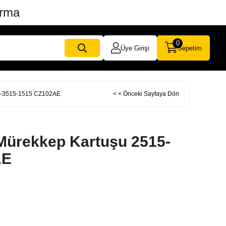
ırma
0
Üye Girişi
Sepetim
15-3515-1515 CZ102AE
< < Önceki Sayfaya Dön
Mürekkep Kartuşu 2515-
AE