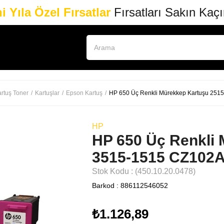
i Yıla Özel Fırsatlar
Fırsatları Sakın Kaç
rtuş Toner
Kartuşlar
Epson Kartuş
HP 650 Üç Renkli Mürekkep Kartuşu 25
HP
HP 650 Üç Renkli 
3515-1515 CZ102
Stok Kodu
(450.10.20.0478)
Barkod
:
886112546052
₺1.126,89