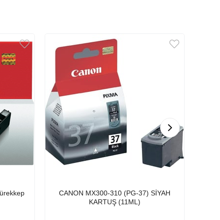
ürekkep
CANON MX300-310 (PG-37) SİYAH
Epson 106 T0
KARTUŞ (11ML)