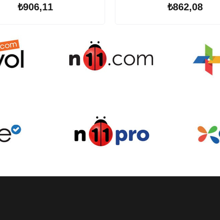
₺906,11
₺862,08