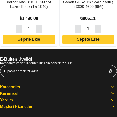
Brother Mfc-1810 1.000 Syf.
Canon Cli-521Bk Siyah Kartuş
Lazer Toner (Tn-1040)
Ip3600-4600 (9Ml)
₺1.490,08
₺906,11
Sepete Ekle
Sepete Ekle
E-Bülten Üyeliği
Kampanya ve yeniliklerden ilk sizin haberiniz olsun
Kategoriler
Kurumsal
Yardım
Müşteri Hizmetleri